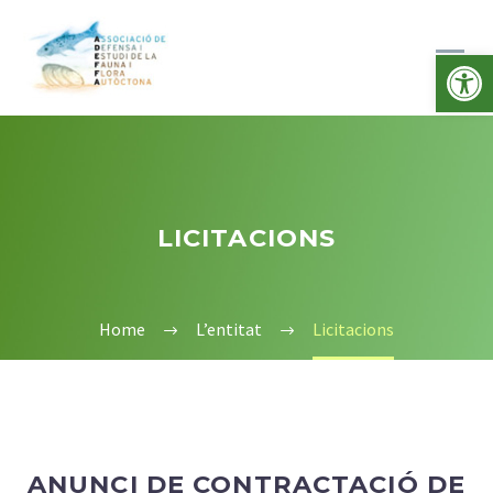
Obre la b
LICITACIONS
Home
L’entitat
Licitacions
ANUNCI DE CONTRACTACIÓ DE